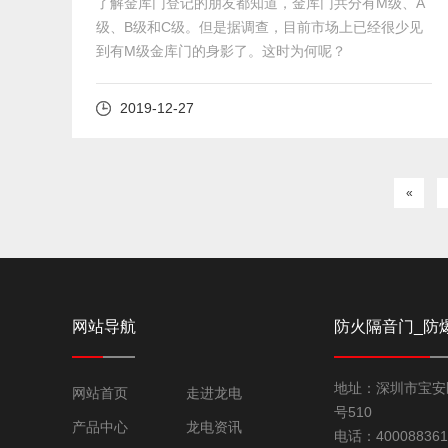
了解金库门登记的朋友都知道，金库门共分有M级、A
级、B级和C级。但是据调查，目前市场上已经很少见
到有M级金库门的身影了。这时为何呢？
2019-12-27
«
网站导航
防火隔音门_防
铜门_金库门厂
地址：深圳市宝安
网站首页
走进龙电
号510
产品中心
龙电资讯
电话：400088361