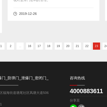
2019-12-26
1
2
...
16
17
18
19
20
21
22
23
2
爆门_防弹门_泄爆门_密闭门_
咨询热线
4000883611
家-深圳龙电安防产品有限公司
区福海街道塘尾社区凤塘大道506
分享至
1