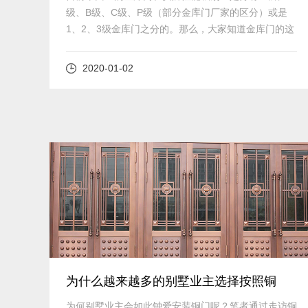
级、B级、C级、P级（部分金库门厂家的区分）或是
1、2、3级金库门之分的。那么，大家知道金库门的这
些安全性能级别是基于什么参数确定的吗？
2020-01-02
查看详细
为什么越来越多的别墅业主选择按照铜
门？
为何别墅业主会如此钟爱安装铜门​呢？笔者通过走访铜