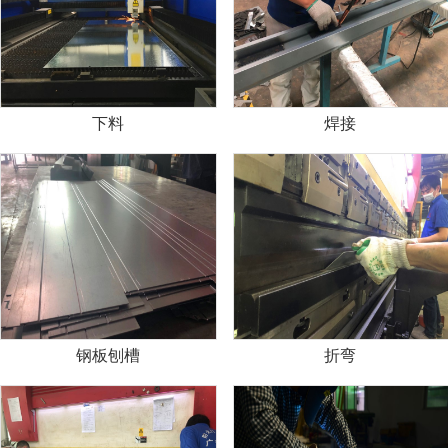
下料
焊接
钢板刨槽
折弯