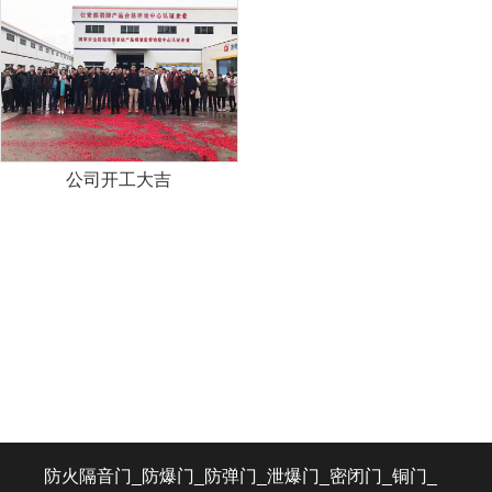
公司开工大吉
防火隔音门_防爆门_防弹门_泄爆门_密闭门_铜门_